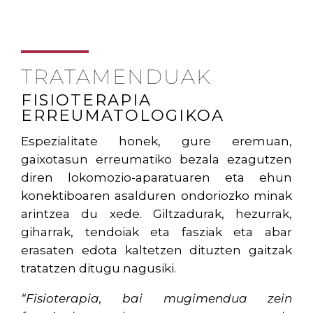
TRATAMENDUAK
FISIOTERAPIA
ERREUMATOLOGIKOA
Espezialitate honek, gure eremuan,
gaixotasun erreumatiko bezala ezagutzen
diren lokomozio-aparatuaren eta ehun
konektiboaren asalduren ondoriozko minak
arintzea du xede. Giltzadurak, hezurrak,
giharrak, tendoiak eta fasziak eta abar
erasaten edota kaltetzen dituzten gaitzak
tratatzen ditugu nagusiki.
“Fisioterapia, bai mugimendua zein