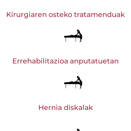
Kirurgiaren osteko tratamenduak
Errehabilitazioa anputatuetan
Hernia diskalak