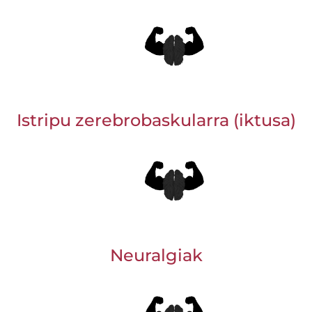
Istripu zerebrobaskularra (iktusa)
Neuralgiak