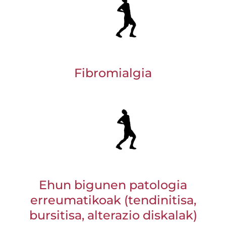
Fibromialgia
Ehun bigunen patologia
erreumatikoak (tendinitisa,
bursitisa, alterazio diskalak)