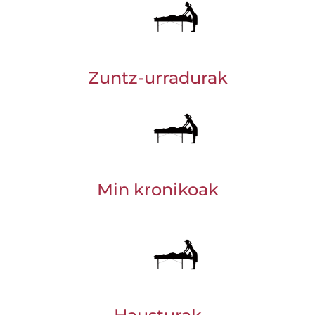
Zuntz-urradurak
Min kronikoak