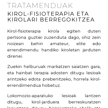
TRATAMENDUAK
KIROL-FISIOTERAPIA ETA
KIROLARI BERREGOKITZEA
Kirol-fisioterapia kirola egiten duten
pertsona guztiei zuzenduta dago, ohiz zein
noizean behin amateur, elite edo
errendimendu handiko kiroletan jarduten
direnei.
Zuekin helburuak markatzen saiatzen gara,
eta hainbat terapia adosten ditugu lesioak
arintzeko edota prebenitzeko, horrela kirol-
errendimendua hobetuz.
Lokomozio-aparatuko lesioak lantzen
ditugu, kirol-jarduera berreskuratzen