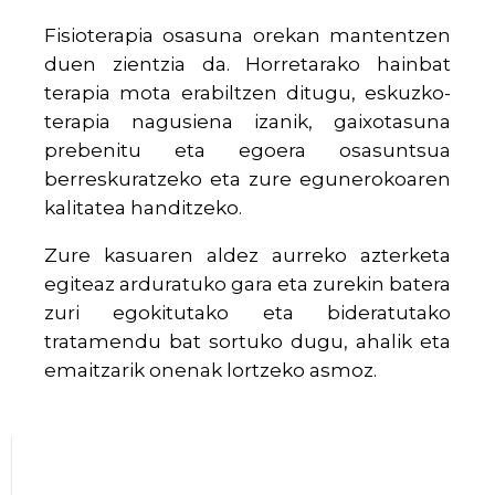
Fisioterapia osasuna orekan mantentzen
duen zientzia da. Horretarako hainbat
terapia mota erabiltzen ditugu, eskuzko-
terapia nagusiena izanik, gaixotasuna
prebenitu eta egoera osasuntsua
berreskuratzeko eta zure egunerokoaren
kalitatea handitzeko.
Zure kasuaren aldez aurreko azterketa
egiteaz arduratuko gara eta zurekin batera
zuri egokitutako eta bideratutako
tratamendu bat sortuko dugu, ahalik eta
emaitzarik onenak lortzeko asmoz.