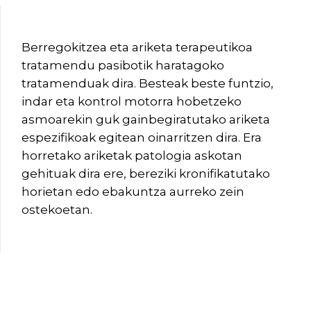
Berregokitzea eta ariketa terapeutikoa
tratamendu pasibotik haratagoko
tratamenduak dira. Besteak beste funtzio,
indar eta kontrol motorra hobetzeko
asmoarekin guk gainbegiratutako ariketa
espezifikoak egitean oinarritzen dira. Era
horretako ariketak patologia askotan
gehituak dira ere, bereziki kronifikatutako
horietan edo ebakuntza aurreko zein
ostekoetan.