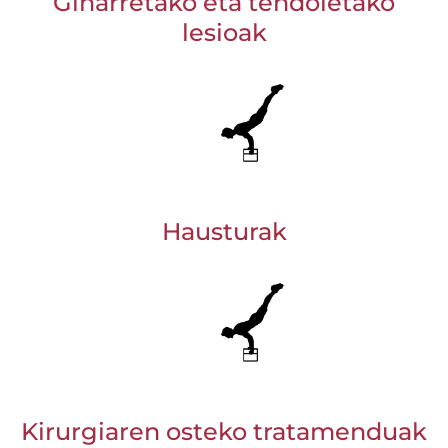
Giharretako eta tendoietako
lesioak
Hausturak
Kirurgiaren osteko tratamenduak