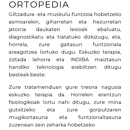
ORTOPEDIA
Giltzadura- eta muskulu-funtzioa hobetzeko
asmoarekin, giharretan eta hezurretan
jatorria daukaten lesioak ebaluatu,
diagnostikatu eta tratatuko dizkizugu, eta,
horrela, zure gaitasun funtzionala
areagotzea lortuko dugu. Eskuzko terapia,
ziztada lehorra eta INDIBA maiztasun
handiko teknologia erabiltzen ditugu
besteak beste.
Zure tratamenduan gure tresna nagusia
eskuzko terapia da. Horrekin erantzun
fisiologikoak lortu nahi ditugu, zure mina
gutxitzeko eta zure gorputzaren
mugikortasuna eta funtzionaltasuna
zuzenean zein zeharka hobetzeko.