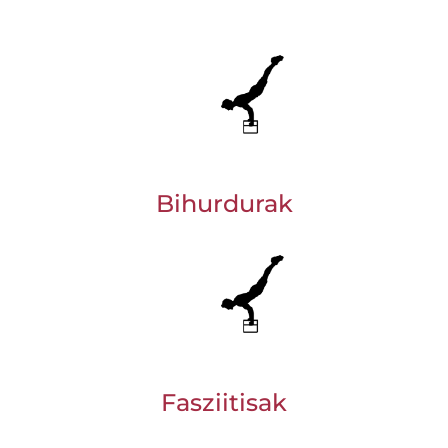
Bihurdurak
Fasziitisak