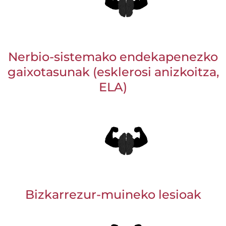
Nerbio-sistemako endekapenezko
gaixotasunak (esklerosi anizkoitza,
ELA)
Bizkarrezur-muineko lesioak