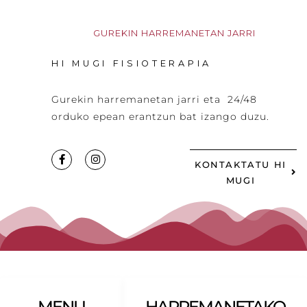
GUREKIN HARREMANETAN JARRI
HI MUGI FISIOTERAPIA
Gurekin harremanetan jarri eta 24/48
orduko epean erantzun bat izango duzu.
KONTAKTATU HI
MUGI
MENU
HARREMANETAKO