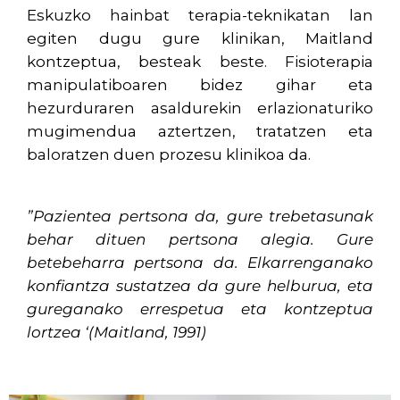
Eskuzko hainbat terapia-teknikatan lan
egiten dugu gure klinikan, Maitland
kontzeptua, besteak beste. Fisioterapia
manipulatiboaren bidez gihar eta
hezurduraren asaldurekin erlazionaturiko
mugimendua aztertzen, tratatzen eta
baloratzen duen prozesu klinikoa da.
”Pazientea pertsona da, gure trebetasunak
behar dituen pertsona alegia. Gure
betebeharra pertsona da. Elkarrenganako
konfiantza sustatzea da gure helburua, eta
gureganako errespetua eta kontzeptua
lortzea ‘(
Maitland
, 1991)