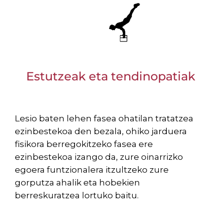
Estutzeak eta tendinopatiak
Lesio baten lehen fasea ohatilan tratatzea
ezinbestekoa den bezala, ohiko jarduera
fisikora berregokitzeko fasea ere
ezinbestekoa izango da, zure oinarrizko
egoera funtzionalera itzultzeko zure
gorputza ahalik eta hobekien
berreskuratzea lortuko baitu.