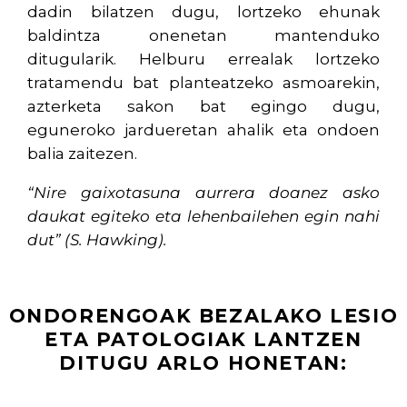
dadin bilatzen dugu, lortzeko ehunak
baldintza onenetan mantenduko
ditugularik. Helburu errealak lortzeko
tratamendu bat planteatzeko asmoarekin,
azterketa sakon bat egingo dugu,
eguneroko jardueretan ahalik eta ondoen
balia zaitezen.
“Nire gaixotasuna aurrera doanez asko
daukat egiteko eta lehenbailehen egin nahi
dut” (S.
Hawking
).
ONDORENGOAK BEZALAKO LESIO
ETA PATOLOGIAK LANTZEN
DITUGU ARLO HONETAN: