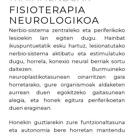
FISIOTERAPIA
NEUROLOGIKOA
Nerbio-sistema zentraleko eta periferikoko
lesioekin lan egiten dugu. Hainbat
ikuspuntuetatik esku hartuz, lesionatutako
nerbio-sistema aktibatu eta estimulatuko
dugu, horrela, konexio neural berriak sortu
daitezen. Burmuineko
neuroplastikotasunean oinarritzen gara
horretarako, gure organismoak aldaketen
aurrean duen egokitzeko gaitasunean
alegia, eta honek egitura periferikoetan
duen eraginean.
Honekin guztiarekin zure funtzionaltasuna
eta autonomia bere horretan mantendu