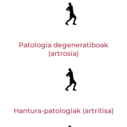
Patologia degeneratiboak
(artrosia)
Hantura-patologiak (artritisa)