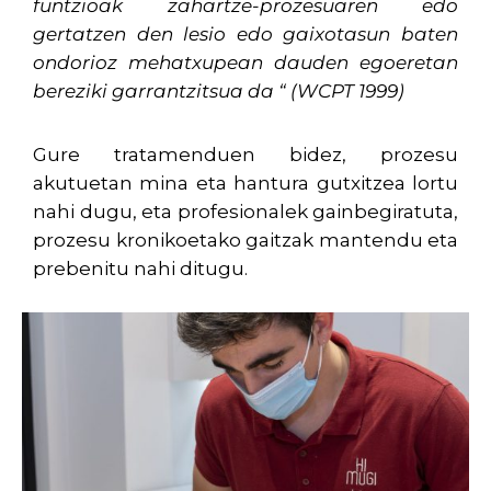
funtzioak zahartze-prozesuaren edo
gertatzen den lesio edo gaixotasun baten
ondorioz mehatxupean dauden egoeretan
bereziki garrantzitsua da “ (WCPT 1999)
Gure tratamenduen bidez, prozesu
akutuetan mina eta hantura gutxitzea lortu
nahi dugu, eta profesionalek gainbegiratuta,
prozesu kronikoetako gaitzak mantendu eta
prebenitu nahi ditugu.