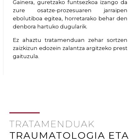
Gainera, guretzako funtsezkoa izango da
zure osatze-prozesuaren jarraipen
ebolutiboa egitea, horretarako behar den
denbora hartuko dugularik.
Ez ahaztu tratamenduan zehar sortzen
zaizkizun edozein zalantza argitzeko prest
gaituzula.
TRATAMENDUAK
TRAUMATOLOGIA ETA