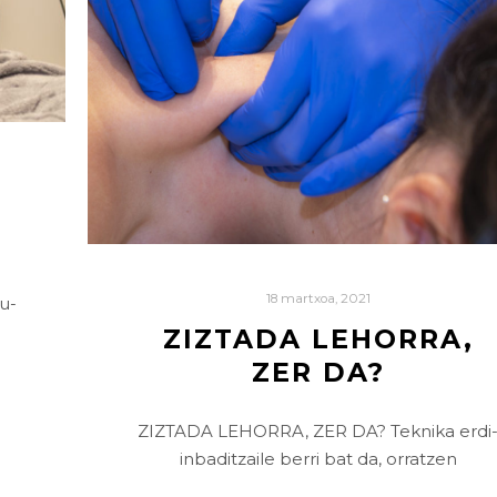
18 martxoa, 2021
u-
ZIZTADA LEHORRA,
ZER DA?
ZIZTADA LEHORRA, ZER DA? Teknika erdi
inbaditzaile berri bat da, orratzen