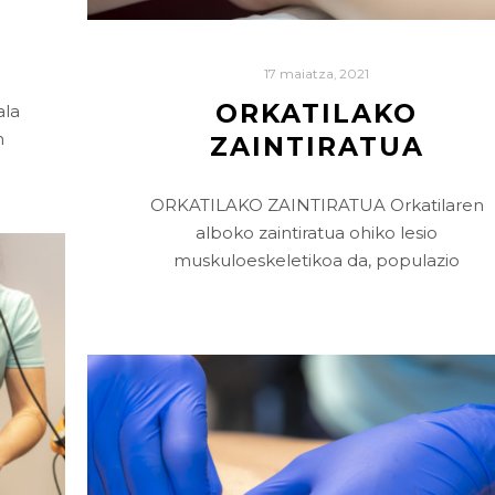
17 maiatza, 2021
ORKATILAKO
ala
n
ZAINTIRATUA
ORKATILAKO ZAINTIRATUA Orkatilaren
alboko zaintiratua ohiko lesio
muskuloeskeletikoa da, populazio