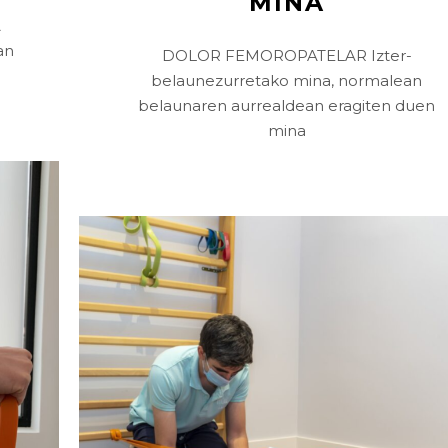
MINA
A
an
DOLOR FEMOROPATELAR Izter-
belaunezurretako mina, normalean
belaunaren aurrealdean eragiten duen
mina