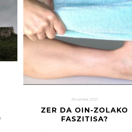
26 uztaila, 2021
ZER DA OIN-ZOLAKO
FASZITISA?
e