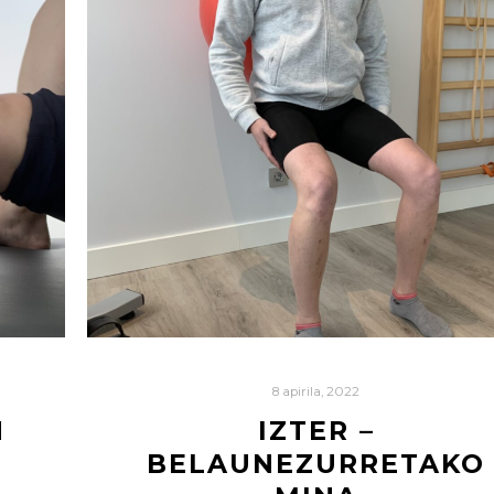
8 apirila, 2022
N
IZTER –
BELAUNEZURRETAKO