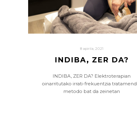
8 apirila, 2021
INDIBA, ZER DA?
INDIBA, ZER DA? Elektroterapian
oinarritutako irrati-frekuentzia tratamend
metodo bat da zeinetan