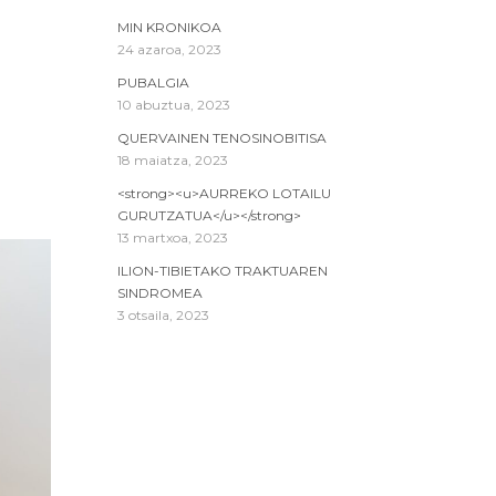
MIN KRONIKOA
24 azaroa, 2023
PUBALGIA
10 abuztua, 2023
QUERVAINEN TENOSINOBITISA
18 maiatza, 2023
<strong><u>AURREKO LOTAILU
GURUTZATUA</u></strong>
13 martxoa, 2023
ILION-TIBIETAKO TRAKTUAREN
SINDROMEA
3 otsaila, 2023