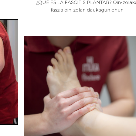
¿QUÉ ES LA FASCITIS PLANTAR? Oin-zolak
faszia oin-zolan daukagun ehun