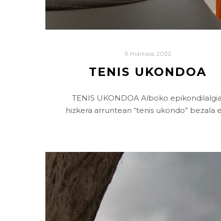
9 martxoa, 2022
TENIS UKONDOA
TENIS UKONDOA Alboko epikondilalgia
hizkera arruntean “tenis ukondo” bezala 