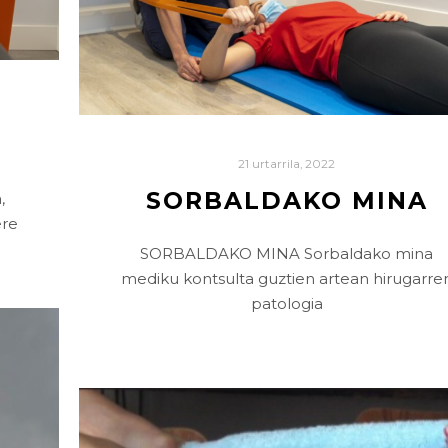
21 urtarrila, 2022
SORBALDAKO MINA
,
ere
SORBALDAKO MINA Sorbaldako mina
mediku kontsulta guztien artean hirugarre
patologia