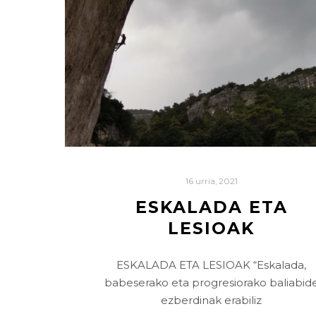
16 urria, 2021
ESKALADA ETA
LESIOAK
ESKALADA ETA LESIOAK “Eskalada,
babeserako eta progresiorako baliabid
ezberdinak erabiliz