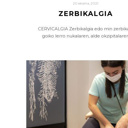
20 ekaina, 2021
ZERBIKALGIA
CERVICALGIA Zerbikalgia edo min zerbik
goiko lerro nukalaren, alde okzipitalare