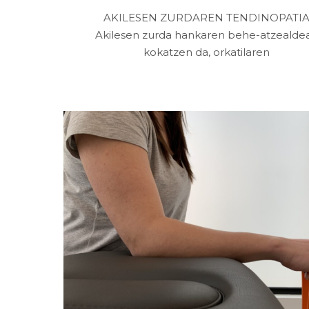
AKILESEN ZURDAREN TENDINOPATI
Akilesen zurda hankaren behe-atzealde
kokatzen da, orkatilaren