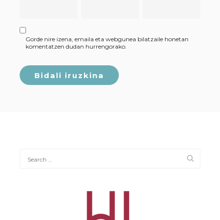
Gorde nire izena, emaila eta webgunea bilatzaile honetan
komentatzen dudan hurrengorako.