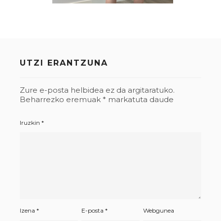
UTZI ERANTZUNA
Zure e-posta helbidea ez da argitaratuko.
Beharrezko eremuak
*
markatuta daude
Iruzkin
*
Izena
*
E-posta
*
Webgunea