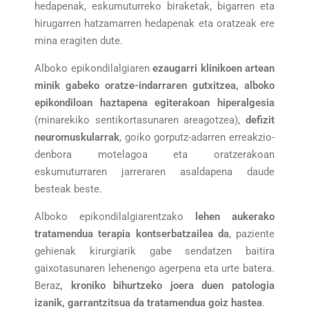
hedapenak, eskumuturreko biraketak, bigarren eta
hirugarren hatzamarren hedapenak eta oratzeak ere
mina eragiten dute.
Alboko epikondilalgiaren
ezaugarri klinikoen artean
minik gabeko oratze-indarraren gutxitzea, alboko
epikondiloan haztapena egiterakoan hiperalgesia
(minarekiko sentikortasunaren areagotzea),
defizit
neuromuskularrak
, goiko gorputz-adarren erreakzio-
denbora motelagoa eta oratzerakoan
eskumuturraren jarreraren asaldapena daude
besteak beste.
Alboko epikondilalgiarentzako
lehen aukerako
tratamendua terapia kontserbatzailea da
, paziente
gehienak kirurgiarik gabe sendatzen baitira
gaixotasunaren lehenengo agerpena eta urte batera.
Beraz
, kroniko bihurtzeko joera duen patologia
izanik, garrantzitsua da tratamendua goiz hastea
.