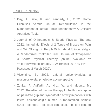
ERREFERENTZIAK
Day, J., Dale, R. and Kennedy, E., 2022. Home
Exercises Versus On-Site Rehabilitation in the
Management of Lateral Elbow Tendinopathy: A Critically
Appraised Topic.
Journal of Orthopaedic & Sports Physical Therapy.
2022. Immediate Effects of 2 Types of Braces on Pain
and Grip Strength in People With Lateral Epicondylalgia:
A Randomized Controlled Trial | Journal of Orthopaedic
& Sports Physical Therapy. [online] Available at:
<https://www.jospt.org/doi/10.2519/jospt.2014.4744>
[Accessed 2 March 2022].
Vicenzino, B., 2022. Lateral epicondylalgia: a
musculoskeletal physiotherapy perspective.
Zunke, P., Auffarth, A., Hitzl, W. and Moursy, M.,
2022. The effect of manual therapy to the thoracic spine
on pain-free grip and sympathetic activity in patients with
lateral epicondylalgia humeri. A randomized, sample
sized planned, placebo-controlled, patient-blinded