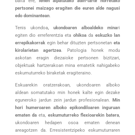
baita ere,
lehen aipatutako adin-tarte horretako
pertsonei maizago eragiten die euren alde nagusi
edo dominantean
.
Tenis ukondoa
, ukondoaren alboaldeko mina
ri
egiten dio erreferentzia eta
ohikoa
da
eskuzko lan
errepikakorrak
egin behar dituzten pertsonetan
eta
kirolarietan agertzea
. Patologia honek modu
askotan eragin diezaioke pertsonen bizitzari,
objektuak hartzerakoan mina ematetik nahigabeko
eskumuturreko biraketak eragiteraino.
Eskuarekin oratzerakoan, ukondoaren alboko
aldean somatutako min honek kalte egin dezake
eguneroko jardun zein jardun profesionalean.
Min
hori humeroaren alboko epikondiloaren inguruan
ematen da
eta,
eskumuturreko
flexioarekin batera
,
ukondoaren hedapen osoa ematen denean
areagotzen da. Erresistentzipeko eskumuturraren