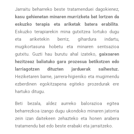
Jarraitu beharreko beste tratamenduei dagokienez,
kasu gehienetan minaren murrizketa bat lortzen da
eskuzko terapia eta ariketak batera erabilita
.
Eskuzko terapiarekin mina gutxitzea lortuko dugu
eta ariketekin berriz, gihardura indartu,
mugikortasuna hobetu eta minaren sentsazioa
gutxitu. Guzti hau burutu ahal izateko,
gaixoaren
hezitzeaz baliatuko gara prozesua betikotzen edo
larriagotzen dituzten jarduerak saihestuz.
Heziketaren barne, jarrera-higieniko eta mugimendu
ezberdinen egokitzapena egiteko prozedurak ere
hartuko ditugu.
Beti bezala, aldez aurreko balorazioa egitea
beharrezkoa izango dugu ukondoko minaren jatorria
zein izan daitekeen zehazteko eta honen arabera
tratamendu bat edo beste erabaki eta jarraitzeko.