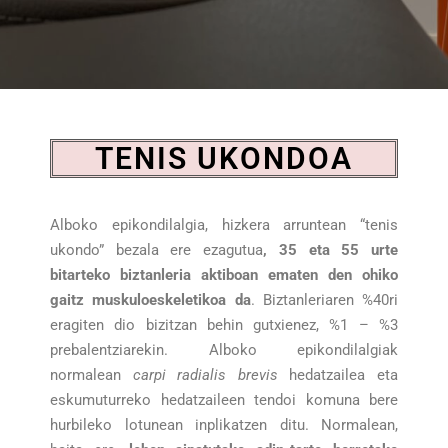
TENIS UKONDOA
Alboko epikondilalgia, hizkera arruntean “tenis
ukondo” bezala ere ezagutua
, 35 eta 55 urte
bitarteko biztanleria aktiboan ematen den ohiko
gaitz muskuloeskeletikoa da
. Biztanleriaren %40ri
eragiten dio bizitzan behin gutxienez, %1 – %3
prebalentziarekin. Alboko epikondilalgiak
normalean
carpi radialis brevis
hedatzailea eta
eskumuturreko hedatzaileen tendoi komuna bere
hurbileko lotunean inplikatzen ditu. Normalean,