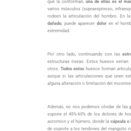
que la conforman,
una de ellas es el ma
varios músculos (supraespinoso, infraes
rodeen la articulación del hombro. En 
dañado
, puede aparecer
dolor
en el homb
extremidad.
Por otro lado, continuando con las
estr
estructuras óseas. Estos huesos serian: e
otros.
Todos estos
huesos forman articula
asique si las articulaciones que unen e
alguna alteración o limitación del movimie
Además, no nos podemos olvidar de las
supone el 45%-65% de los dolores de h
acromion y el húmero, donde la
cápsula o 
de soporte a los tendones del manguito r