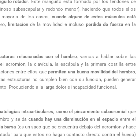
nguito rotador
. Este manguito está formado por los tendones de
pinoso subescapular y redondo menor), haciendo que todos ellos
la mayoría de los casos,
cuando alguno de estos músculos está
ro,
limitación
de la movilidad e incluso
pérdida de fuerza
en la
ucturas relacionadas con el hombro
, vamos a hablar sobre las
l acromion, la clavícula, la escápula y la primera costilla entre
ciones entre ellos que
permiten una buena movilidad del hombro
,
stas estructuras no cumplen bien con su función, pueden generar
nto. Produciendo a la larga dolor e incapacidad funcional.
patologías intraarticulares, como el pinzamiento subacromial
que
ombro y se da
cuando hay una
disminución en el espacio
entre el
la bursa
(es un saco que se encuentra debajo del acromion y hace
otador para que estos no hagan contacto directo contra el hueso)