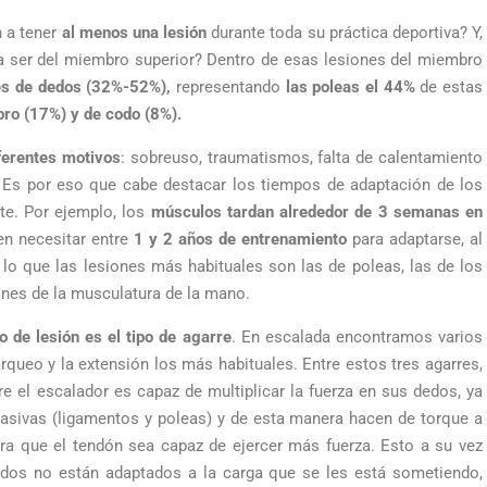
 a tener
al menos una lesión
durante toda su práctica deportiva? Y,
a ser del miembro superior? Dentro de esas lesiones del miembro
es de dedos (32%-52%),
representando
las
poleas el 44%
de estas
ro (17%) y de codo (8%).
ferentes motivos
: sobreuso, traumatismos, falta de calentamiento
. Es por eso que cabe destacar los tiempos de adaptación de los
rte. Por ejemplo, los
músculos tardan alrededor de 3 semanas en
n necesitar entre
1 y 2 años de entrenamiento
para adaptarse, al
 lo que las lesiones más habituales son las de poleas, las de los
ones de la musculatura de la mano.
 de lesión es el tipo de agarre
. En escalada encontramos varios
arqueo y la extensión los más habituales. Entre estos tres agarres,
re el escalador es capaz de multiplicar la fuerza en sus dedos, ya
pasivas (ligamentos y poleas) y de esta manera hacen de torque a
ra que el tendón sea capaz de ejercer más fuerza. Esto a su vez
jidos no están adaptados a la carga que se les está sometiendo,